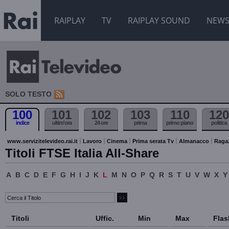
RAIPLAY
TV
RAIPLAY SOUND
NEW
SOLO TESTO
100
101
102
103
110
120
indice
ultim'ora
24 ore
prima
primo piano
politica
www.servizitelevideo.rai.it
Lavoro
Cinema
Prima serata Tv
Almanacco
Raga
Titoli FTSE Italia All-Share
A
B
C
D
E
F
G
H
I
J
K
L
M
N
O
P
Q
R
S
T
U
V
W
X
Y
Titoli
Uffic.
Min
Max
Flas