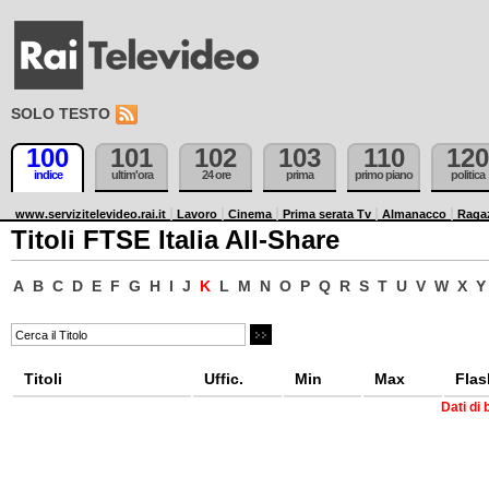
SOLO TESTO
100
101
102
103
110
120
indice
ultim'ora
24 ore
prima
primo piano
politica
www.servizitelevideo.rai.it
Lavoro
Cinema
Prima serata Tv
Almanacco
Raga
Titoli FTSE Italia All-Share
A
B
C
D
E
F
G
H
I
J
K
L
M
N
O
P
Q
R
S
T
U
V
W
X
Y
Titoli
Uffic.
Min
Max
Flas
Dati di 