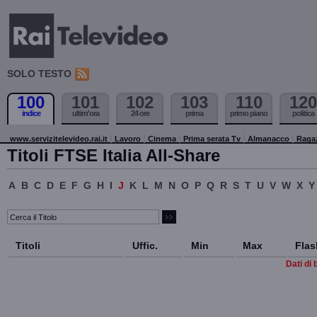
SOLO TESTO
100
101
102
103
110
120
indice
ultim'ora
24 ore
prima
primo piano
politica
www.servizitelevideo.rai.it
Lavoro
Cinema
Prima serata Tv
Almanacco
Raga
Titoli FTSE Italia All-Share
A
B
C
D
E
F
G
H
I
J
K
L
M
N
O
P
Q
R
S
T
U
V
W
X
Y
Titoli
Uffic.
Min
Max
Flas
Dati di 