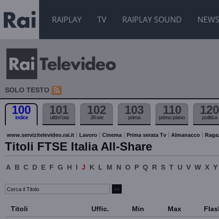
RAIPLAY
TV
RAIPLAY SOUND
NEW
SOLO TESTO
100
101
102
103
110
120
indice
ultim'ora
24 ore
prima
primo piano
politica
www.servizitelevideo.rai.it
Lavoro
Cinema
Prima serata Tv
Almanacco
Raga
Titoli FTSE Italia All-Share
A
B
C
D
E
F
G
H
I
J
K
L
M
N
O
P
Q
R
S
T
U
V
W
X
Y
Titoli
Uffic.
Min
Max
Flas