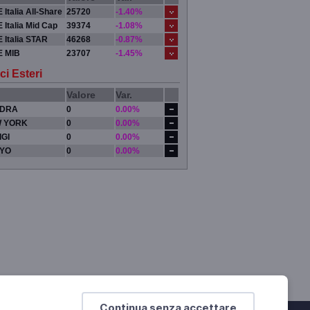
 Italia All-Share
25720
-1.40%
 Italia Mid Cap
39374
-1.08%
 Italia STAR
46268
-0.87%
E MIB
23707
-1.45%
ci Esteri
Valore
Var.
DRA
0
0.00%
 YORK
0
0.00%
IGI
0
0.00%
YO
0
0.00%
Continua senza accettare