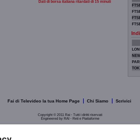
Dati di borsa italiana ritardati di 15 minuti
FTSE
FTSE
FTSE
FTS
Indi
LON
NEW
PAR
TOK
Fai di Televideo la tua Home Page
Chi Siamo
Scrivici
Copyright © 2011 Rai - Tutti i diritti riservati
Engineered by RAI - Reti e Piattaforme
acy