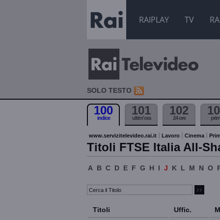
RAIPLAY
TV
RA
SOLO TESTO
100
101
102
10
indice
ultim'ora
24 ore
pri
www.servizitelevideo.rai.it
Lavoro
Cinema
Prim
Titoli FTSE Italia All-Sh
A
B
C
D
E
F
G
H
I
J
K
L
M
N
O
Titoli
Uffic.
M