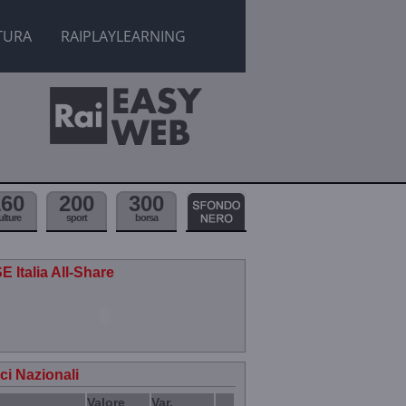
TURA
RAIPLAYLEARNING
160
200
300
ulture
sport
borsa
E Italia All-Share
ici Nazionali
Valore
Var.