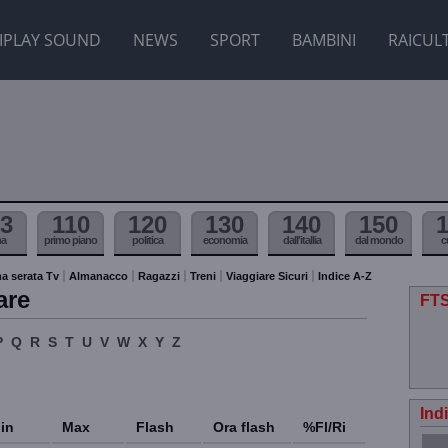
IPLAY SOUND
NEWS
SPORT
BAMBINI
RAICUL
3
110
120
130
140
150
ma
primo piano
politica
economia
dall'itallia
dal mondo
c
a serata Tv
Almanacco
Ragazzi
Treni
Viaggiare Sicuri
Indice A-Z
are
FTS
P
Q
R
S
T
U
V
W
X
Y
Z
Ind
in
Max
Flash
Ora flash
%Fl/Ri