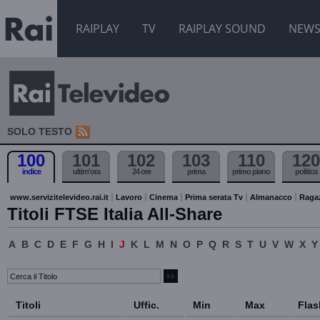
RAIPLAY
TV
RAIPLAY SOUND
NEW
SOLO TESTO
100
101
102
103
110
120
indice
ultim'ora
24 ore
prima
primo piano
politica
www.servizitelevideo.rai.it
Lavoro
Cinema
Prima serata Tv
Almanacco
Raga
Titoli FTSE Italia All-Share
A
B
C
D
E
F
G
H
I
J
K
L
M
N
O
P
Q
R
S
T
U
V
W
X
Y
Titoli
Uffic.
Min
Max
Flas