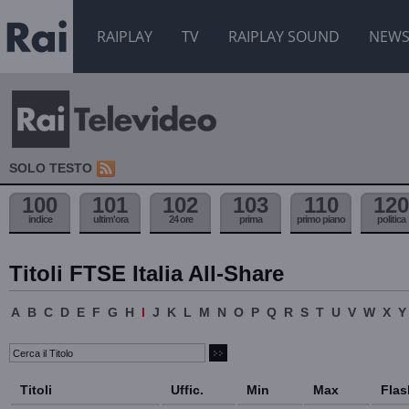
RAIPLAY
TV
RAIPLAY SOUND
NEW
SOLO TESTO
100
101
102
103
110
120
indice
ultim'ora
24 ore
prima
primo piano
politica
Titoli FTSE Italia All-Share
A
B
C
D
E
F
G
H
I
J
K
L
M
N
O
P
Q
R
S
T
U
V
W
X
Y
Titoli
Uffic.
Min
Max
Flas