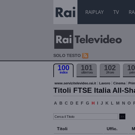
RAIPLAY
TV
RA
SOLO TESTO
100
101
102
10
indice
ultim'ora
24 ore
pri
www.servizitelevideo.rai.it
Lavoro
Cinema
Prim
Titoli FTSE Italia All-Sh
A
B
C
D
E
F
G
H
I
J
K
L
M
N
O
Titoli
Uffic.
M