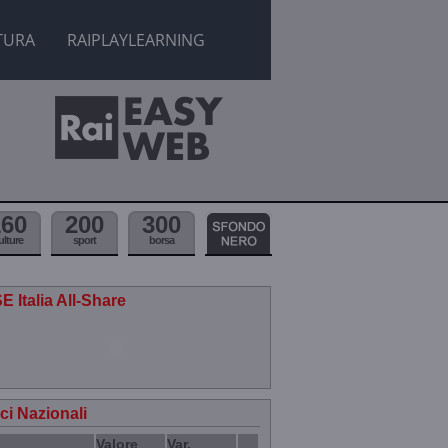
TURA
RAIPLAYLEARNING
160
200
300
ulture
sport
borsa
E Italia All-Share
ici Nazionali
Valore
Var.