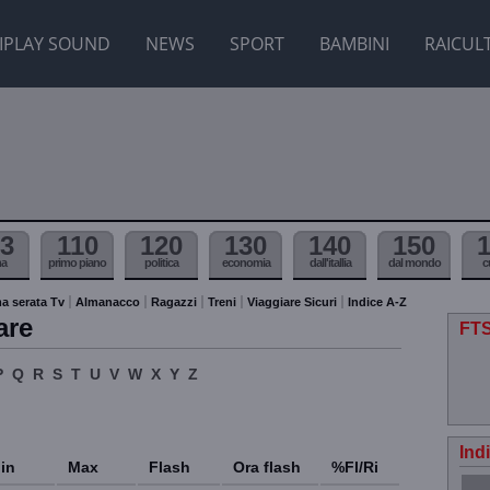
IPLAY SOUND
NEWS
SPORT
BAMBINI
RAICUL
3
110
120
130
140
150
ma
primo piano
politica
economia
dall'itallia
dal mondo
c
a serata Tv
Almanacco
Ragazzi
Treni
Viaggiare Sicuri
Indice A-Z
are
FTS
P
Q
R
S
T
U
V
W
X
Y
Z
Ind
in
Max
Flash
Ora flash
%Fl/Ri