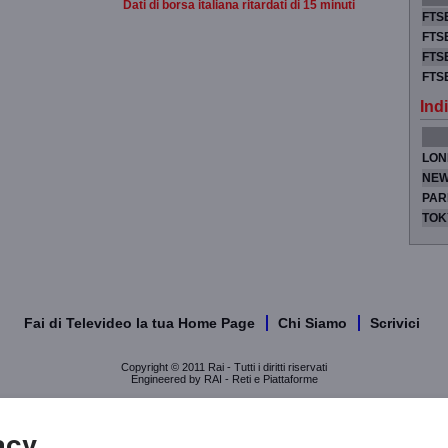
Dati di borsa italiana ritardati di 15 minuti
FTSE
FTSE
FTSE
FTS
Indi
LON
NEW
PAR
TOK
Fai di Televideo la tua Home Page
Chi Siamo
Scrivici
Copyright © 2011 Rai - Tutti i diritti riservati
Engineered by RAI - Reti e Piattaforme
acy