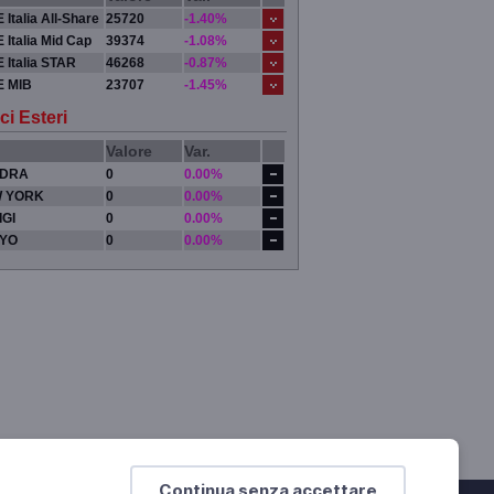
 Italia All-Share
25720
-1.40%
 Italia Mid Cap
39374
-1.08%
 Italia STAR
46268
-0.87%
E MIB
23707
-1.45%
ci Esteri
Valore
Var.
DRA
0
0.00%
 YORK
0
0.00%
IGI
0
0.00%
YO
0
0.00%
Continua senza accettare