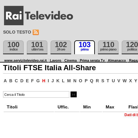
SOLO TESTO
100
101
102
103
110
120
indice
ultim'ora
24 ore
prima
primo piano
politica
www.servizitelevideo.rai.it
Lavoro
Cinema
Prima serata Tv
Almanacco
Raga
Titoli FTSE Italia All-Share
A
B
C
D
E
F
G
H
I
J
K
L
M
N
O
P
Q
R
S
T
U
V
W
X
Y
Titoli
Uffic.
Min
Max
Flas
Dati di 