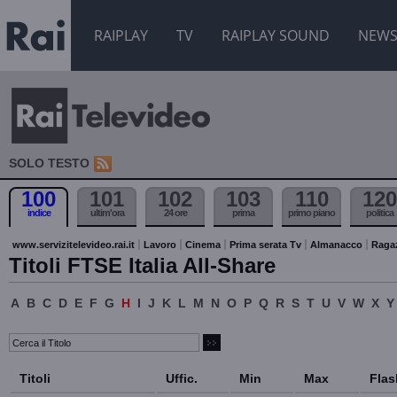
RAIPLAY
TV
RAIPLAY SOUND
NEW
SOLO TESTO
100
101
102
103
110
120
indice
ultim'ora
24 ore
prima
primo piano
politica
www.servizitelevideo.rai.it
Lavoro
Cinema
Prima serata Tv
Almanacco
Raga
Titoli FTSE Italia All-Share
A
B
C
D
E
F
G
H
I
J
K
L
M
N
O
P
Q
R
S
T
U
V
W
X
Y
Titoli
Uffic.
Min
Max
Flas