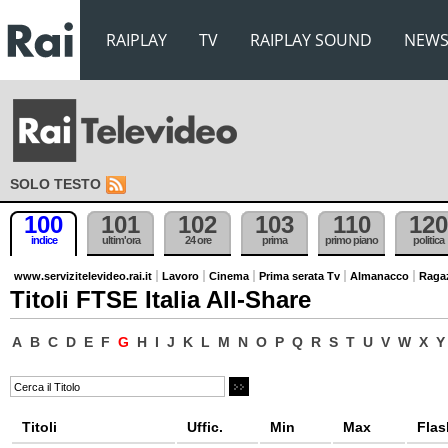
RAIPLAY
TV
RAIPLAY SOUND
NEW
SOLO TESTO
100
101
102
103
110
120
indice
ultim'ora
24 ore
prima
primo piano
politica
www.servizitelevideo.rai.it
Lavoro
Cinema
Prima serata Tv
Almanacco
Raga
Titoli FTSE Italia All-Share
A
B
C
D
E
F
G
H
I
J
K
L
M
N
O
P
Q
R
S
T
U
V
W
X
Y
Titoli
Uffic.
Min
Max
Flas