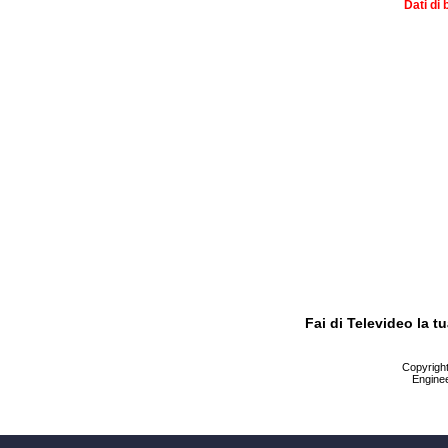
Dati di 
Fai di Televideo la 
Copyright 
Enginee