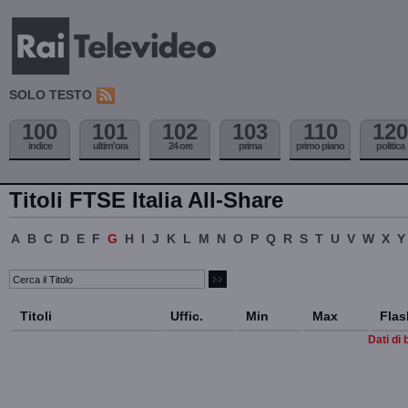
SOLO TESTO
100
101
102
103
110
120
indice
ultim'ora
24 ore
prima
primo piano
politica
Titoli FTSE Italia All-Share
A
B
C
D
E
F
G
H
I
J
K
L
M
N
O
P
Q
R
S
T
U
V
W
X
Y
Titoli
Uffic.
Min
Max
Flas
Dati di 