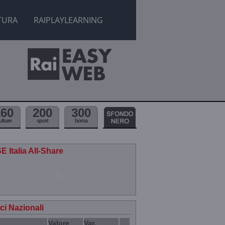
TURA
RAIPLAYLEARNING
160
200
300
ulture
sport
borsa
E Italia All-Share
ici Nazionali
Valore
Var.