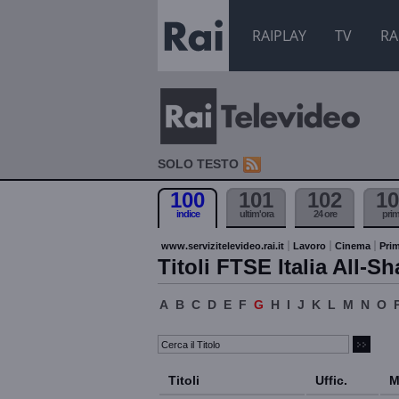
RAIPLAY
TV
RA
SOLO TESTO
100
101
102
10
indice
ultim'ora
24 ore
pri
www.servizitelevideo.rai.it
Lavoro
Cinema
Prim
Titoli FTSE Italia All-Sh
A
B
C
D
E
F
G
H
I
J
K
L
M
N
O
Titoli
Uffic.
M