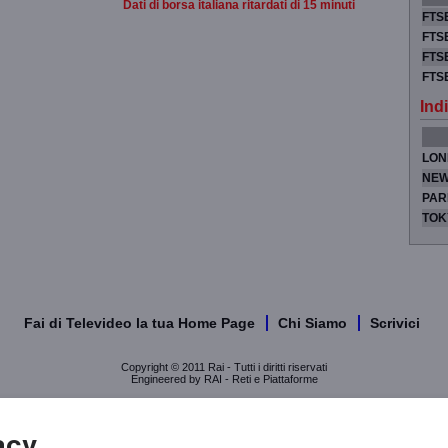
Dati di borsa italiana ritardati di 15 minuti
FTSE
FTSE
FTSE
FTS
Indi
LON
NEW
PAR
TOK
Fai di Televideo la tua Home Page
Chi Siamo
Scrivici
Copyright © 2011 Rai - Tutti i diritti riservati
Engineered by RAI - Reti e Piattaforme
acy