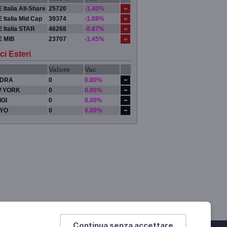
 Italia All-Share
25720
-1.40%
 Italia Mid Cap
39374
-1.08%
 Italia STAR
46268
-0.87%
E MIB
23707
-1.45%
ci Esteri
Valore
Var.
DRA
0
0.00%
 YORK
0
0.00%
IGI
0
0.00%
YO
0
0.00%
Continua senza accettare