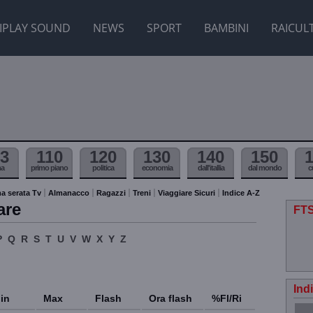
IPLAY SOUND
NEWS
SPORT
BAMBINI
RAICUL
3
110
120
130
140
150
ma
primo piano
politica
economia
dall'itallia
dal mondo
c
a serata Tv
Almanacco
Ragazzi
Treni
Viaggiare Sicuri
Indice A-Z
are
FTS
P
Q
R
S
T
U
V
W
X
Y
Z
Ind
in
Max
Flash
Ora flash
%Fl/Ri