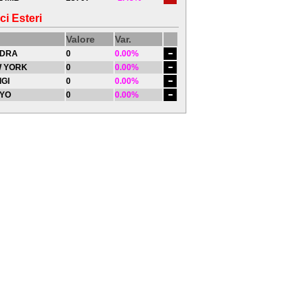
ci Esteri
Valore
Var.
DRA
0
0.00%
 YORK
0
0.00%
IGI
0
0.00%
YO
0
0.00%