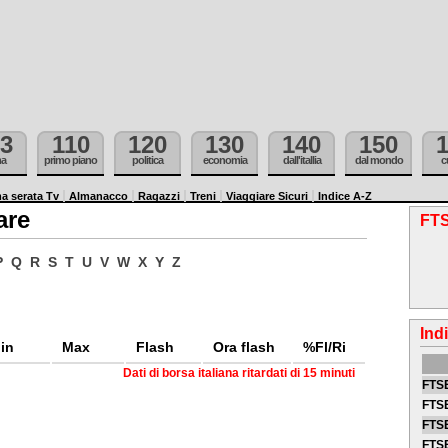
3
110
120
130
140
150
ma
primo piano
politica
economia
dall'itallia
dal mondo
c
a serata Tv
Almanacco
Ragazzi
Treni
Viaggiare Sicuri
Indice A-Z
are
FTS
P
Q
R
S
T
U
V
W
X
Y
Z
Ind
in
Max
Flash
Ora flash
%Fl/Ri
Dati di borsa italiana ritardati di 15 minuti
FTSE
FTSE
FTSE
FTS