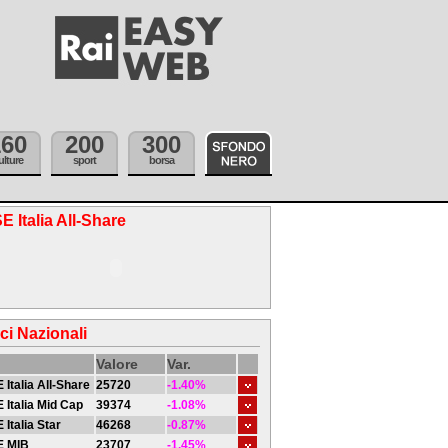
160
200
300
ulture
sport
borsa
E Italia All-Share
ici Nazionali
Valore
Var.
 Italia All-Share
25720
-1.40%
 Italia Mid Cap
39374
-1.08%
 Italia Star
46268
-0.87%
E MIB
23707
-1.45%