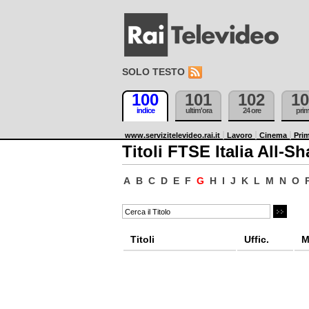
SOLO TESTO
100
101
102
10
indice
ultim'ora
24 ore
pri
www.servizitelevideo.rai.it
Lavoro
Cinema
Prim
Titoli FTSE Italia All-Sh
A
B
C
D
E
F
G
H
I
J
K
L
M
N
O
Titoli
Uffic.
M