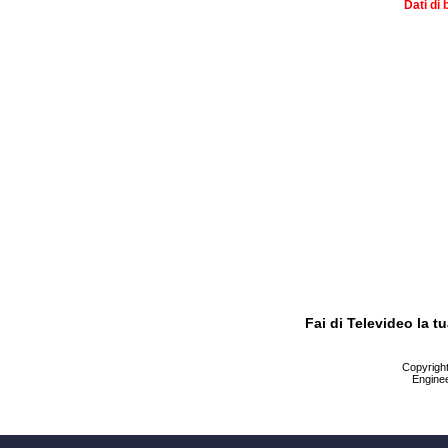
Dati di 
Fai di Televideo la 
Copyright 
Enginee