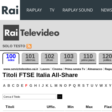
RAIPLAY
TV
RAIPLAY SOUND
NEW
SOLO TESTO
100
101
102
103
110
120
indice
ultim'ora
24 ore
prima
primo piano
politica
www.servizitelevideo.rai.it
Lavoro
Cinema
Prima serata Tv
Almanacco
Raga
Titoli FTSE Italia All-Share
A
B
C
D
E
F
G
H
I
J
K
L
M
N
O
P
Q
R
S
T
U
V
W
X
Y
Titoli
Uffic.
Min
Max
Flas