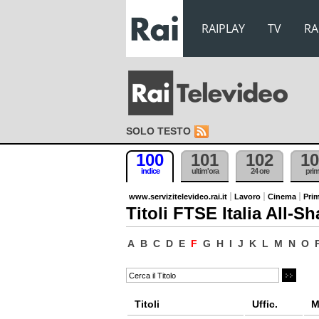
RAIPLAY
TV
RA
SOLO TESTO
100
101
102
10
indice
ultim'ora
24 ore
pri
www.servizitelevideo.rai.it
Lavoro
Cinema
Prim
Titoli FTSE Italia All-Sh
A
B
C
D
E
F
G
H
I
J
K
L
M
N
O
Titoli
Uffic.
M