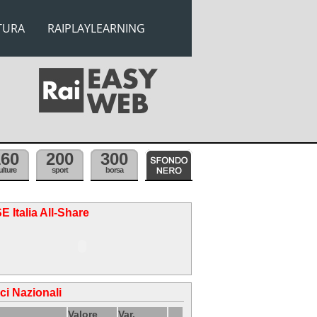
TURA
RAIPLAYLEARNING
160
200
300
ulture
sport
borsa
E Italia All-Share
ici Nazionali
Valore
Var.