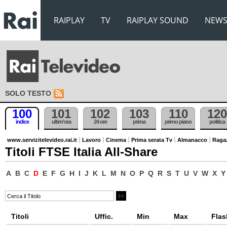
RAIPLAY
TV
RAIPLAY SOUND
NEW
SOLO TESTO
100
101
102
103
110
120
indice
ultim'ora
24 ore
prima
primo piano
politica
www.servizitelevideo.rai.it
Lavoro
Cinema
Prima serata Tv
Almanacco
Raga
Titoli FTSE Italia All-Share
A
B
C
D
E
F
G
H
I
J
K
L
M
N
O
P
Q
R
S
T
U
V
W
X
Y
Titoli
Uffic.
Min
Max
Flas