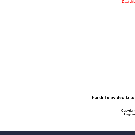
Dati di 
Fai di Televideo la 
Copyright 
Enginee