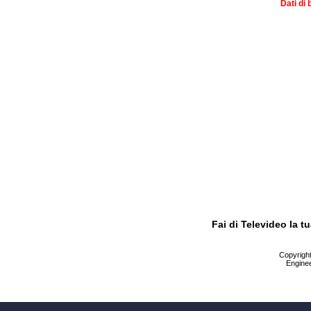
Dati di 
Fai di Televideo la 
Copyright 
Enginee