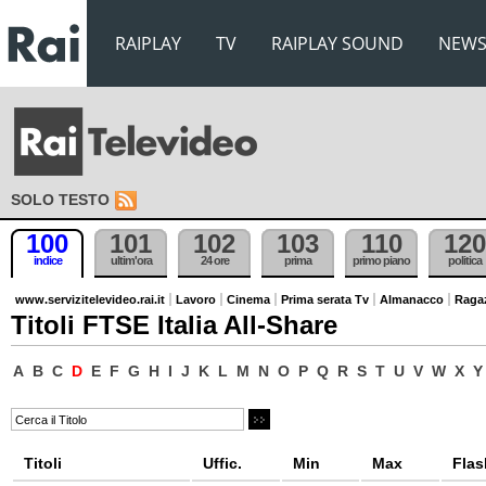
RAIPLAY
TV
RAIPLAY SOUND
NEW
SOLO TESTO
100
101
102
103
110
120
indice
ultim'ora
24 ore
prima
primo piano
politica
www.servizitelevideo.rai.it
Lavoro
Cinema
Prima serata Tv
Almanacco
Raga
Titoli FTSE Italia All-Share
A
B
C
D
E
F
G
H
I
J
K
L
M
N
O
P
Q
R
S
T
U
V
W
X
Y
Titoli
Uffic.
Min
Max
Flas