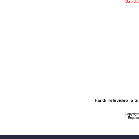
Dati di 
Fai di Televideo la 
Copyright 
Enginee