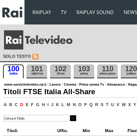
RAIPLAY
TV
RAIPLAY SOUND
NEW
SOLO TESTO
100
101
102
103
110
120
indice
ultim'ora
24 ore
prima
primo piano
politica
www.servizitelevideo.rai.it
Lavoro
Cinema
Prima serata Tv
Almanacco
Raga
Titoli FTSE Italia All-Share
A
B
C
D
E
F
G
H
I
J
K
L
M
N
O
P
Q
R
S
T
U
V
W
X
Y
Titoli
Uffic.
Min
Max
Flas