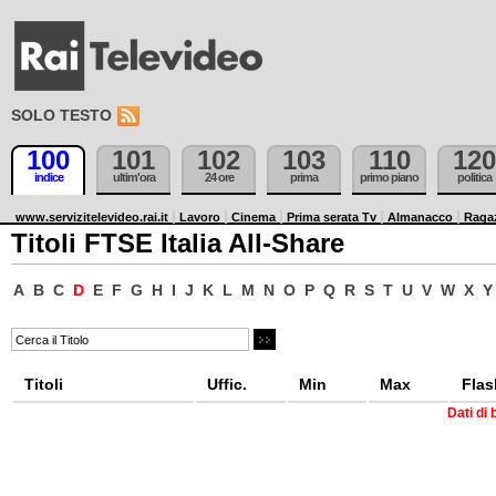
SOLO TESTO
100
101
102
103
110
120
indice
ultim'ora
24 ore
prima
primo piano
politica
www.servizitelevideo.rai.it
Lavoro
Cinema
Prima serata Tv
Almanacco
Raga
Titoli FTSE Italia All-Share
A
B
C
D
E
F
G
H
I
J
K
L
M
N
O
P
Q
R
S
T
U
V
W
X
Y
Titoli
Uffic.
Min
Max
Flas
Dati di 