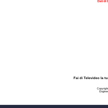
Dati di 
Fai di Televideo la 
Copyright 
Enginee