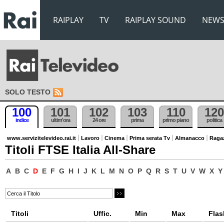
RAIPLAY
TV
RAIPLAY SOUND
NEW
SOLO TESTO
100
101
102
103
110
120
indice
ultim'ora
24 ore
prima
primo piano
politica
www.servizitelevideo.rai.it
Lavoro
Cinema
Prima serata Tv
Almanacco
Raga
Titoli FTSE Italia All-Share
A
B
C
D
E
F
G
H
I
J
K
L
M
N
O
P
Q
R
S
T
U
V
W
X
Y
Titoli
Uffic.
Min
Max
Flas