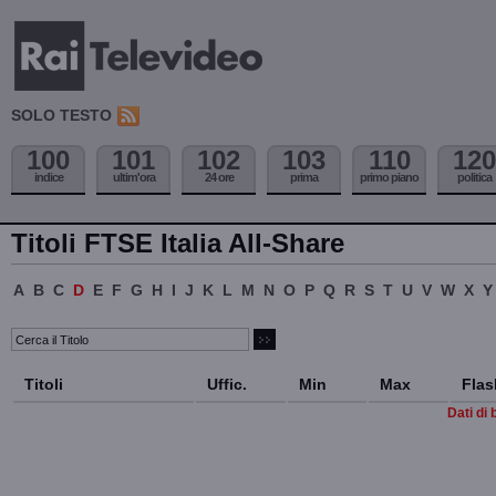
SOLO TESTO
100
101
102
103
110
120
indice
ultim'ora
24 ore
prima
primo piano
politica
Titoli FTSE Italia All-Share
A
B
C
D
E
F
G
H
I
J
K
L
M
N
O
P
Q
R
S
T
U
V
W
X
Y
Titoli
Uffic.
Min
Max
Flas
Dati di 