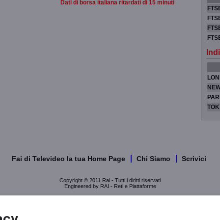
Dati di borsa italiana ritardati di 15 minuti
FTSE
FTSE
FTSE
FTS
Indi
LON
NEW
PAR
TOK
Fai di Televideo la tua Home Page
Chi Siamo
Scrivici
Copyright © 2011 Rai - Tutti i diritti riservati
Engineered by RAI - Reti e Piattaforme
acy