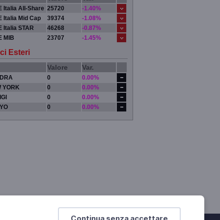
 Italia All-Share
25720
-1.40%
 Italia Mid Cap
39374
-1.08%
 Italia STAR
46268
-0.87%
E MIB
23707
-1.45%
ci Esteri
Valore
Var.
DRA
0
0.00%
 YORK
0
0.00%
IGI
0
0.00%
YO
0
0.00%
Continua senza accettare