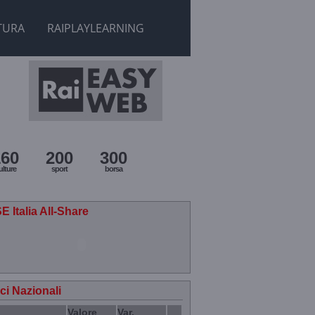
TURA
RAIPLAYLEARNING
160
200
300
ulture
sport
borsa
E Italia All-Share
ici Nazionali
Valore
Var.