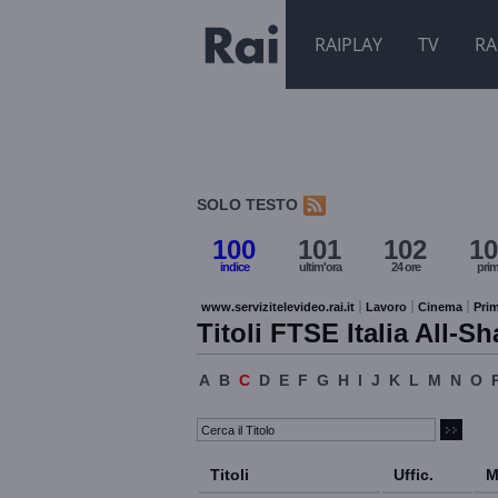
RAIPLAY
TV
RA
SOLO TESTO
100
101
102
10
indice
ultim'ora
24 ore
pri
www.servizitelevideo.rai.it
Lavoro
Cinema
Prim
Titoli FTSE Italia All-Sh
A
B
C
D
E
F
G
H
I
J
K
L
M
N
O
Titoli
Uffic.
M