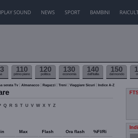
IPLAY SOUND
NEWS
SPORT
BAMBINI
RAICUL
3
110
120
130
140
150
ma
primo piano
politica
economia
dall'itallia
dal mondo
c
a serata Tv
Almanacco
Ragazzi
Treni
Viaggiare Sicuri
Indice A-Z
are
FTS
P
Q
R
S
T
U
V
W
X
Y
Z
Ind
in
Max
Flash
Ora flash
%Fl/Ri