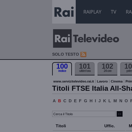
RAIPLAY
TV
RA
SOLO TESTO
100
101
102
10
indice
ultim'ora
24 ore
pri
www.servizitelevideo.rai.it
Lavoro
Cinema
Prim
Titoli FTSE Italia All-Sh
A
B
C
D
E
F
G
H
I
J
K
L
M
N
O
Titoli
Uffic.
M