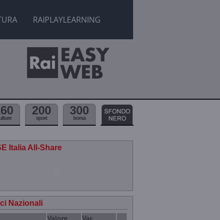
TURA
RAIPLAYLEARNING
160
200
300
ulture
sport
borsa
E Italia All-Share
ici Nazionali
Valore
Var.