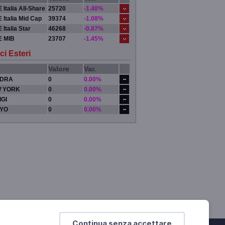
 Italia All-Share
25720
-1.40%
 Italia Mid Cap
39374
-1.08%
 Italia Star
46268
-0.87%
E MIB
23707
-1.45%
ci Esteri
Valore
Var.
DRA
0
0.00%
 YORK
0
0.00%
IGI
0
0.00%
YO
0
0.00%
Continua senza accettare