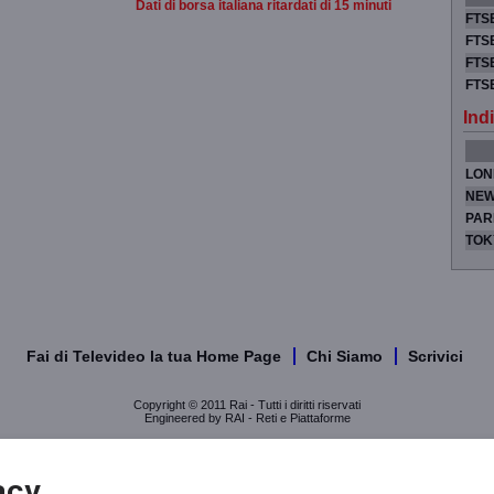
Dati di borsa italiana ritardati di 15 minuti
FTSE
FTSE
FTSE
FTS
Indi
LON
NEW
PAR
TOK
Fai di Televideo la tua Home Page
Chi Siamo
Scrivici
Copyright © 2011 Rai - Tutti i diritti riservati
Engineered by RAI - Reti e Piattaforme
acy