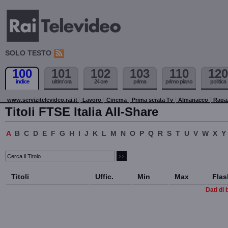
SOLO TESTO
100
101
102
103
110
120
indice
ultim'ora
24 ore
prima
primo piano
politica
www.servizitelevideo.rai.it
Lavoro
Cinema
Prima serata Tv
Almanacco
Raga
Titoli FTSE Italia All-Share
A
B
C
D
E
F
G
H
I
J
K
L
M
N
O
P
Q
R
S
T
U
V
W
X
Y
Titoli
Uffic.
Min
Max
Flas
Dati di 