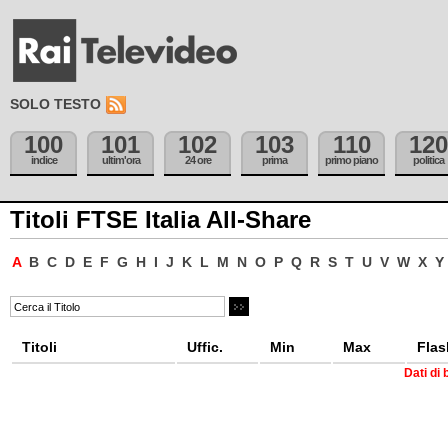
SOLO TESTO
100
101
102
103
110
120
indice
ultim'ora
24 ore
prima
primo piano
politica
Titoli FTSE Italia All-Share
A
B
C
D
E
F
G
H
I
J
K
L
M
N
O
P
Q
R
S
T
U
V
W
X
Y
Titoli
Uffic.
Min
Max
Flas
Dati di 