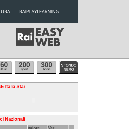
TURA
RAIPLAYLEARNING
160
200
300
ulture
sport
borsa
E Italia Star
ici Nazionali
Valore
Var.