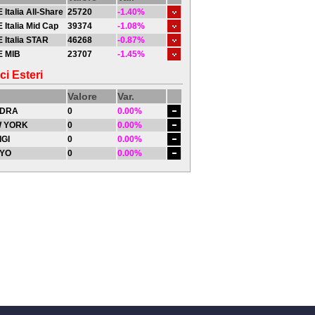
 Italia All-Share
25720
-1.40%
 Italia Mid Cap
39374
-1.08%
 Italia STAR
46268
-0.87%
E MIB
23707
-1.45%
ci Esteri
Valore
Var.
DRA
0
0.00%
 YORK
0
0.00%
IGI
0
0.00%
YO
0
0.00%