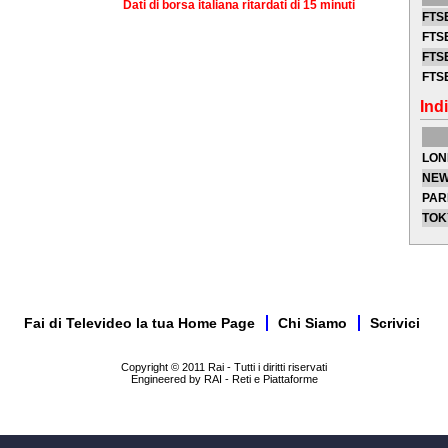
Dati di borsa italiana ritardati di 15 minuti
FTSE
FTSE
FTSE
FTS
Indi
LON
NEW
PAR
TOK
Fai di Televideo la tua Home Page
Chi Siamo
Scrivici
Copyright © 2011 Rai - Tutti i diritti riservati
Engineered by RAI - Reti e Piattaforme