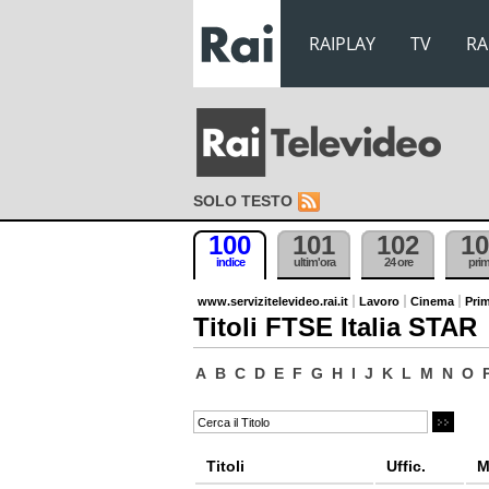
RAIPLAY
TV
RA
SOLO TESTO
100
101
102
10
indice
ultim'ora
24 ore
pri
www.servizitelevideo.rai.it
Lavoro
Cinema
Prim
Titoli FTSE Italia STAR
A
B
C
D
E
F
G
H
I
J
K
L
M
N
O
Titoli
Uffic.
M