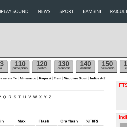
IPLAY SOUND
NEWS
SPORT
BAMBINI
RAICUL
3
110
120
130
140
150
ma
primo piano
politica
economia
dall'itallia
dal mondo
c
a serata Tv
Almanacco
Ragazzi
Treni
Viaggiare Sicuri
Indice A-Z
FTS
P
Q
R
S
T
U
V
W
X
Y
Z
Ind
in
Max
Flash
Ora flash
%Fl/Ri