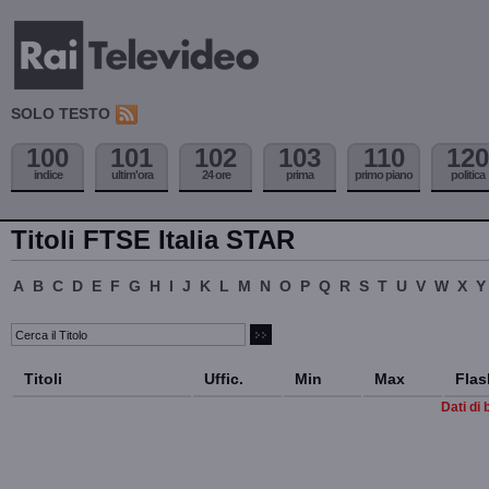
SOLO TESTO
100
101
102
103
110
120
indice
ultim'ora
24 ore
prima
primo piano
politica
Titoli FTSE Italia STAR
A
B
C
D
E
F
G
H
I
J
K
L
M
N
O
P
Q
R
S
T
U
V
W
X
Y
Titoli
Uffic.
Min
Max
Flas
Dati di 