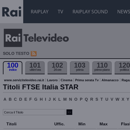
RAIPLAY
TV
RAIPLAY SOUND
NEW
SOLO TESTO
100
101
102
103
110
120
indice
ultim'ora
24 ore
prima
primo piano
politica
www.servizitelevideo.rai.it
Lavoro
Cinema
Prima serata Tv
Almanacco
Raga
Titoli FTSE Italia STAR
A
B
C
D
E
F
G
H
I
J
K
L
M
N
O
P
Q
R
S
T
U
V
W
X
Y
Titoli
Uffic.
Min
Max
Flas