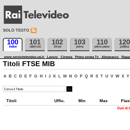
SOLO TESTO
100
101
102
103
110
120
indice
ultim'ora
24 ore
prima
primo piano
politica
www.servizitelevideo.rai.it
Lavoro
Cinema
Prima serata Tv
Almanacco
Raga
Titoli FTSE MIB
A
B
C
D
E
F
G
H
I
J
K
L
M
N
O
P
Q
R
S
T
U
V
W
X
Y
Titoli
Uffic.
Min
Max
Flas
Dati di 