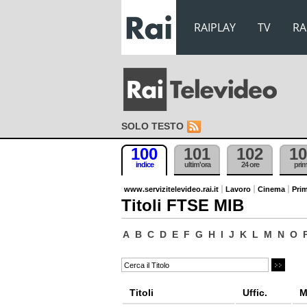
RAIPLAY
TV
RA
SOLO TESTO
100
101
102
10
indice
ultim'ora
24 ore
pri
www.servizitelevideo.rai.it
Lavoro
Cinema
Prim
Titoli FTSE MIB
A
B
C
D
E
F
G
H
I
J
K
L
M
N
O
Titoli
Uffic.
M