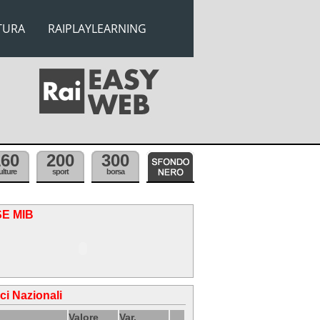
TURA
RAIPLAYLEARNING
160
200
300
ulture
sport
borsa
SE MIB
ici Nazionali
Valore
Var.