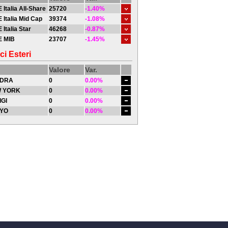
 Italia All-Share
25720
-1.40%
 Italia Mid Cap
39374
-1.08%
 Italia Star
46268
-0.87%
E MIB
23707
-1.45%
ci Esteri
Valore
Var.
DRA
0
0.00%
 YORK
0
0.00%
IGI
0
0.00%
YO
0
0.00%