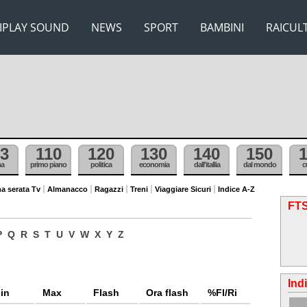
IPLAY SOUND
NEWS
SPORT
BAMBINI
RAICUL
3
110
120
130
140
150
ma
primo piano
politica
economia
dall'itallia
dal mondo
c
a serata Tv
Almanacco
Ragazzi
Treni
Viaggiare Sicuri
Indice A-Z
FT
P
Q
R
S
T
U
V
W
X
Y
Z
Ind
in
Max
Flash
Ora flash
%Fl/Ri