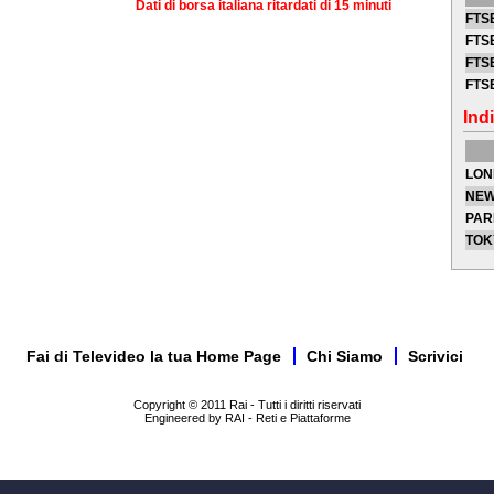
Dati di borsa italiana ritardati di 15 minuti
FTSE
FTSE
FTSE
FTS
Indi
LON
NEW
PAR
TOK
Fai di Televideo la tua Home Page
Chi Siamo
Scrivici
Copyright © 2011 Rai - Tutti i diritti riservati
Engineered by RAI - Reti e Piattaforme