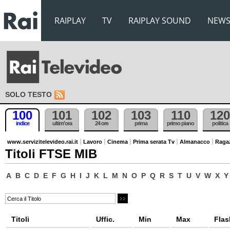
RAIPLAY
TV
RAIPLAY SOUND
NEW
SOLO TESTO
100
101
102
103
110
120
indice
ultim'ora
24 ore
prima
primo piano
politica
www.servizitelevideo.rai.it
Lavoro
Cinema
Prima serata Tv
Almanacco
Raga
Titoli FTSE MIB
A
B
C
D
E
F
G
H
I
J
K
L
M
N
O
P
Q
R
S
T
U
V
W
X
Y
Titoli
Uffic.
Min
Max
Flas