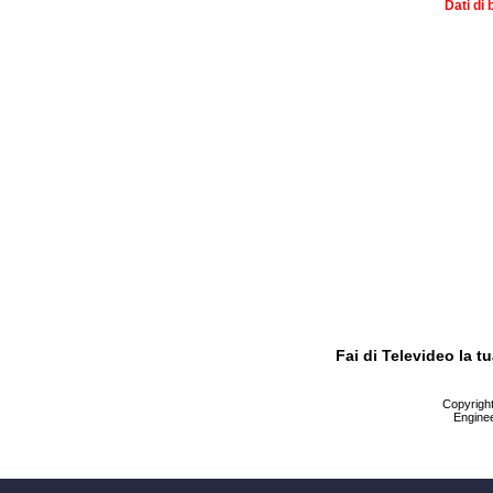
Dati di 
Fai di Televideo la 
Copyright 
Enginee