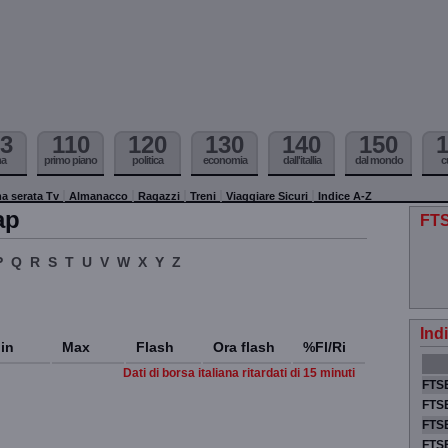
3
110
120
130
140
150
ma
primo piano
politica
economia
dall'itallia
dal mondo
c
a serata Tv
Almanacco
Ragazzi
Treni
Viaggiare Sicuri
Indice A-Z
ap
FTS
P
Q
R
S
T
U
V
W
X
Y
Z
Ind
in
Max
Flash
Ora flash
%Fl/Ri
Dati di borsa italiana ritardati di 15 minuti
FTSE
FTSE
FTSE
FTS