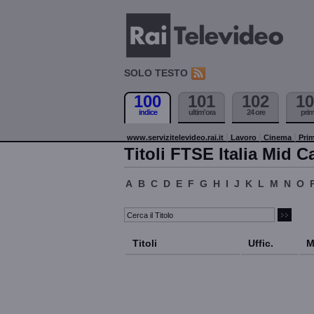
SOLO TESTO
100
101
102
10
indice
ultim'ora
24 ore
pri
www.servizitelevideo.rai.it
Lavoro
Cinema
Prim
Titoli FTSE Italia Mid C
A
B
C
D
E
F
G
H
I
J
K
L
M
N
O
Titoli
Uffic.
M