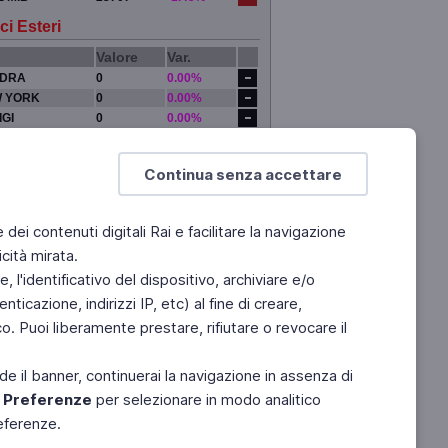
ci Esteri
Valore
Var.
DRA
0
0.00%
 YORK
0
0.00%
IGI
0
0.00%
YO
0
0.00%
Continua senza accettare
e dei contenuti digitali Rai e facilitare la navigazione
cità mirata.
 l'identificativo del dispositivo, archiviare e/o
ticazione, indirizzi IP, etc) al fine di creare,
. Puoi liberamente prestare, rifiutare o revocare il
de il banner, continuerai la navigazione in assenza di
e
Preferenze
per selezionare in modo analitico
referenze.