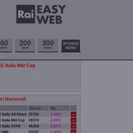
160
200
300
ulture
sport
borsa
E Italia Mid Cap
ici Nazionali
Valore
Var.
 Italia All-Share
25720
-1.40%
 Italia Mid Cap
39374
-1.08%
 Italia STAR
46268
-0.87%
E MIB
23707
-1.45%