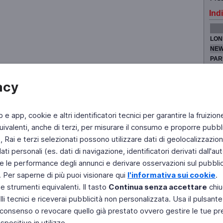
Indi
LON
NEW
PAR
TOK
acy
b e app, cookie e altri identificatori tecnici per garantire la fruizion
Fai di Televideo la tua Home Page
Chi Siamo
Scrivici
ivalenti, anche di terzi, per misurare il consumo e proporre pubbli
Rai e terzi selezionati possono utilizzare dati di geolocalizzazione,
Copyright © 2011 Rai - Tutti i diritti riservati
Engineered by RAI - Reti e Piattaforme
 personali (es. dati di navigazione, identificatori derivati dall'auten
e le performance degli annunci e derivare osservazioni sul pubblico
. Per saperne di più puoi visionare qui
l'informativa sui cookie
.
 e strumenti equivalenti. Il tasto
Continua senza accettare
chiu
li tecnici e riceverai pubblicità non personalizzata. Usa il pulsant
 il consenso o revocare quello già prestato ovvero gestire le tue p
positivo in utilizzo.