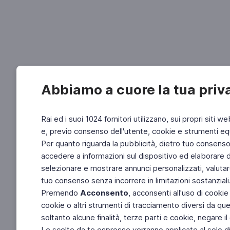
Abbiamo a cuore la tua priv
Rai ed i suoi 1024 fornitori utilizzano, sui propri siti we
e, previo consenso dell'utente, cookie e strumenti equ
Per quanto riguarda la pubblicità, dietro tuo consenso, 
accedere a informazioni sul dispositivo ed elaborare dati
selezionare e mostrare annunci personalizzati, valutar
tuo consenso senza incorrere in limitazioni sostanziali
Premendo
Acconsento
, acconsenti all'uso di cookie
cookie o altri strumenti di tracciamento diversi da quel
soltanto alcune finalità, terze parti e cookie, negare
Le scelte da te espresse verranno applicate al solo dis