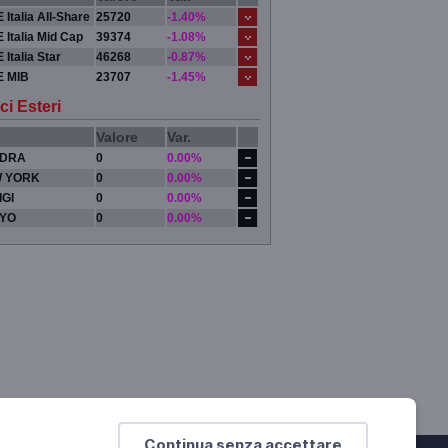
 Italia All-Share
25720
-1.40%
 Italia Mid Cap
39374
-1.08%
 Italia Star
46268
-0.87%
E MIB
23707
-1.45%
ci Esteri
Valore
Var.
DRA
0
0.00%
 YORK
0
0.00%
IGI
0
0.00%
YO
0
0.00%
Continua senza accettare