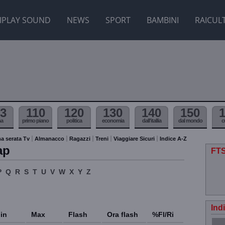
IPLAY SOUND
NEWS
SPORT
BAMBINI
RAICUL
3
110
120
130
140
150
ma
primo piano
politica
economia
dall'itallia
dal mondo
c
a serata Tv
Almanacco
Ragazzi
Treni
Viaggiare Sicuri
Indice A-Z
ap
FTS
P
Q
R
S
T
U
V
W
X
Y
Z
Ind
in
Max
Flash
Ora flash
%Fl/Ri