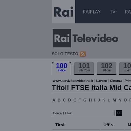
RAIPLAY
TV
RA
SOLO TESTO
100
101
102
10
indice
ultim'ora
24 ore
pri
www.servizitelevideo.rai.it
Lavoro
Cinema
Prim
Titoli FTSE Italia Mid C
A
B
C
D
E
F
G
H
I
J
K
L
M
N
O
Titoli
Uffic.
M