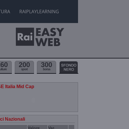
TURA
RAIPLAYLEARNING
160
200
300
ulture
sport
borsa
E Italia Mid Cap
ici Nazionali
Valore
Var.