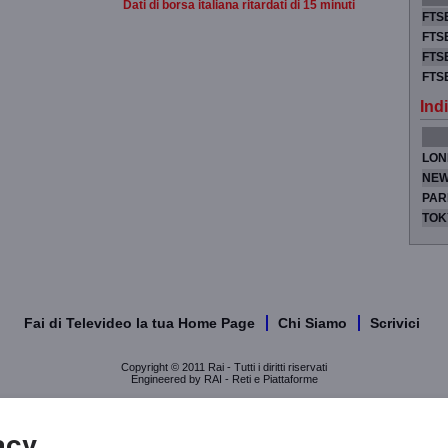
Dati di borsa italiana ritardati di 15 minuti
FTSE
FTSE
FTSE
FTS
Indi
LON
NEW
PAR
TOK
Fai di Televideo la tua Home Page
Chi Siamo
Scrivici
Copyright © 2011 Rai - Tutti i diritti riservati
Engineered by RAI - Reti e Piattaforme
acy