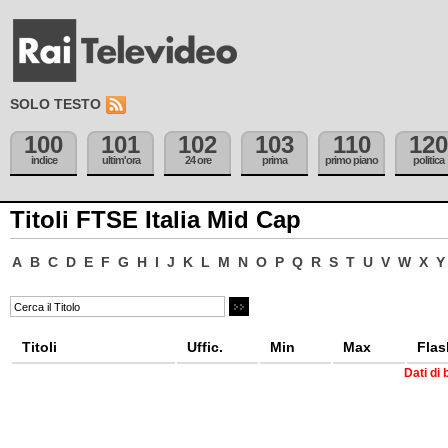
SOLO TESTO
100
101
102
103
110
120
indice
ultim'ora
24 ore
prima
primo piano
politica
Titoli FTSE Italia Mid Cap
A
B
C
D
E
F
G
H
I
J
K
L
M
N
O
P
Q
R
S
T
U
V
W
X
Y
Titoli
Uffic.
Min
Max
Flas
Dati di 