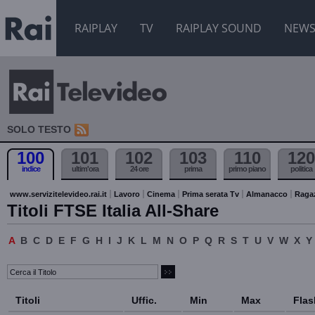
RAIPLAY
TV
RAIPLAY SOUND
NEW
SOLO TESTO
100
101
102
103
110
120
indice
ultim'ora
24 ore
prima
primo piano
politica
www.servizitelevideo.rai.it
Lavoro
Cinema
Prima serata Tv
Almanacco
Raga
Titoli FTSE Italia All-Share
A
B
C
D
E
F
G
H
I
J
K
L
M
N
O
P
Q
R
S
T
U
V
W
X
Y
Titoli
Uffic.
Min
Max
Flas