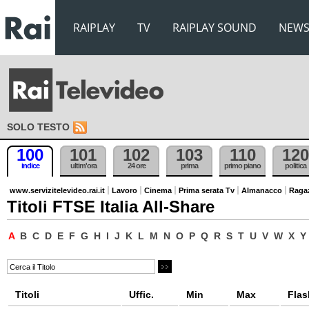
RAIPLAY
TV
RAIPLAY SOUND
NEW
SOLO TESTO
100
101
102
103
110
120
indice
ultim'ora
24 ore
prima
primo piano
politica
www.servizitelevideo.rai.it
Lavoro
Cinema
Prima serata Tv
Almanacco
Raga
Titoli FTSE Italia All-Share
A
B
C
D
E
F
G
H
I
J
K
L
M
N
O
P
Q
R
S
T
U
V
W
X
Y
Titoli
Uffic.
Min
Max
Flas