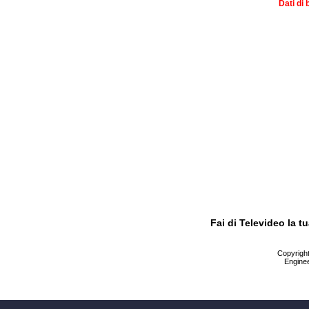
Dati di 
Fai di Televideo la 
Copyright 
Enginee