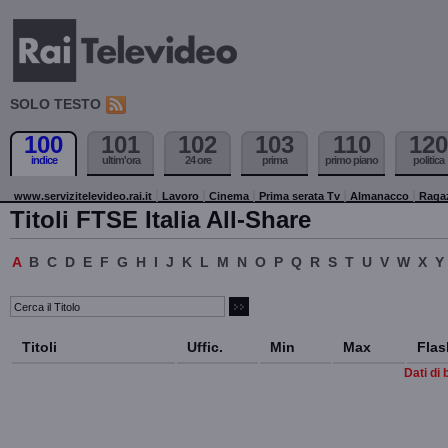
SOLO TESTO
100
101
102
103
110
120
indice
ultim'ora
24 ore
prima
primo piano
politica
www.servizitelevideo.rai.it
Lavoro
Cinema
Prima serata Tv
Almanacco
Raga
Titoli FTSE Italia All-Share
A
B
C
D
E
F
G
H
I
J
K
L
M
N
O
P
Q
R
S
T
U
V
W
X
Y
Titoli
Uffic.
Min
Max
Flas
Dati di 