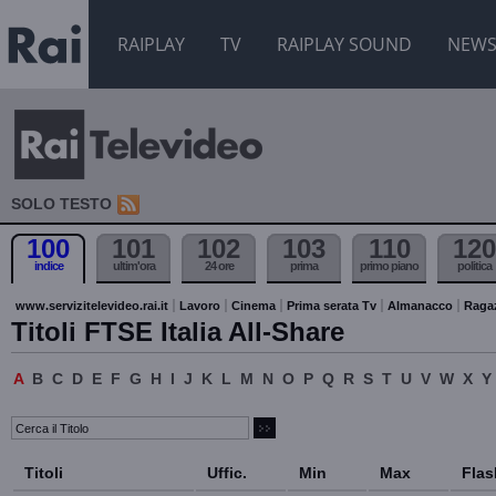
RAIPLAY
TV
RAIPLAY SOUND
NEW
SOLO TESTO
100
101
102
103
110
120
indice
ultim'ora
24 ore
prima
primo piano
politica
www.servizitelevideo.rai.it
Lavoro
Cinema
Prima serata Tv
Almanacco
Raga
Titoli FTSE Italia All-Share
A
B
C
D
E
F
G
H
I
J
K
L
M
N
O
P
Q
R
S
T
U
V
W
X
Y
Titoli
Uffic.
Min
Max
Flas