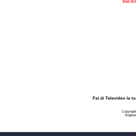
Dati di 
Fai di Televideo la 
Copyright 
Enginee