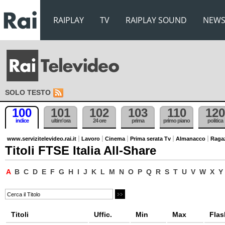
RAIPLAY
TV
RAIPLAY SOUND
NEW
SOLO TESTO
100
101
102
103
110
120
indice
ultim'ora
24 ore
prima
primo piano
politica
www.servizitelevideo.rai.it
Lavoro
Cinema
Prima serata Tv
Almanacco
Raga
Titoli FTSE Italia All-Share
A
B
C
D
E
F
G
H
I
J
K
L
M
N
O
P
Q
R
S
T
U
V
W
X
Y
Titoli
Uffic.
Min
Max
Flas