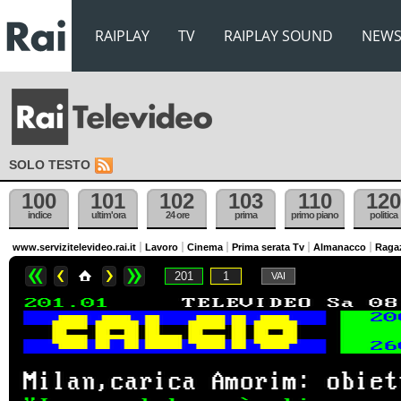
RAIPLAY
TV
RAIPLAY SOUND
NEW
SOLO TESTO
100
101
102
103
110
120
indice
ultim'ora
24 ore
prima
primo piano
politica
www.servizitelevideo.rai.it
Lavoro
Cinema
Prima serata Tv
Almanacco
Raga