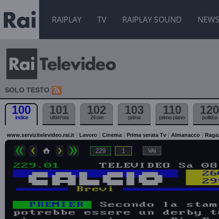
RAIPLAY
TV
RAIPLAY SOUND
NEW
SOLO TESTO
100
101
102
103
110
120
indice
ultim'ora
24 ore
prima
primo piano
politica
www.servizitelevideo.rai.it
Lavoro
Cinema
Prima serata Tv
Almanacco
Raga