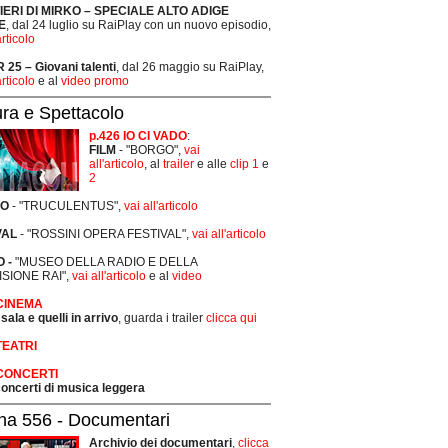
TIERI DI MIRKO – SPECIALE ALTO ADIGE
E
, dal 24 luglio su RaiPlay con un nuovo episodio,
articolo
25 – Giovani talenti
, dal 26 maggio su RaiPlay,
articolo
e al
video promo
ura e Spettacolo
p.426 IO CI VADO
:
FILM
- "BORGO",
vai
all'articolo
, al
trailer
e alle
clip 1
e
2
RO
- "TRUCULENTUS",
vai all'articolo
VAL
- "ROSSINI OPERA FESTIVAL",
vai all'articolo
 -
"MUSEO DELLA RADIO E DELLA
ISIONE RAI",
vai all'articolo
e al
video
 CINEMA
 sala e quelli in arrivo
, guarda i trailer
clicca qui
TEATRI
 CONCERTI
 concerti di musica leggera
na 556 - Documentari
Archivio dei documentari
,
clicca