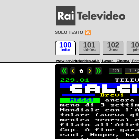
SOLO TESTO
100
101
102
10
indice
ultim'ora
24 ore
pri
www.servizitelevideo.rai.it
Lavoro
Cinema
Prim
/ 