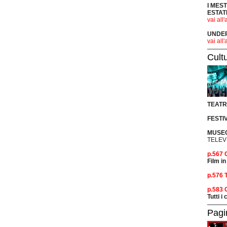
I MES
ESTAT
vai all'
UNDER 
vai all'
Cult
TEAT
FESTI
MUSEO
TELEV
p.567
Film in
p.576 
p.583
Tutti i
Pagi