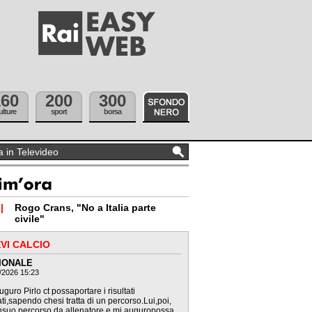
160
200
300
ulture
sport
borsa
|
Rogo Crans, "No a Italia parte
civile"
VI CALCIO
IONALE
/2026 15:23
uguro Pirlo ct possaportare i risultati
ti,sapendo chesi tratta di un percorso.Lui,poi,
nsuo percorso da allenatore e mi auguropossa