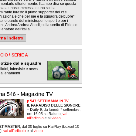
mentarlo ulteriormente. Ilcampo dirà se questa
 stata unascommessa o una scelta
mirante.Ioresto il primo supporter del ct e
aNazionale che per me è la squadra delcuore",
e le parole del ministroper lo sport e per i
ni, AndreaAndrea Abodi, sulla scelta di Pirlo co-
lenatore dell'Italia.
rna indietro
CIO \ SERIE A
otizie dalle squadre
iatoi, interviste e news
 allenamenti
na 546 - Magazine TV
p.547 SETTIMANA IN TV
IL PARADISO DELLE SIGNORE
– Daily 9
, da lunedì 7 settembre,
ore 16:05 su Raiuno,
vai
all'articolo
e al
video
ET MASTER
, dal 30 luglio su RaiPlay (boxset 10
),
vai all'articolo
e al
video