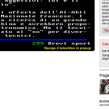
incre
sarà
lungi
dell
quest
giova
me al
To
CAL
Naviga il televideo in popup
Le n
Spogl
dagli
Pagi
BUDG
episodi