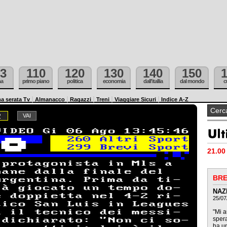
3
110
120
130
140
150
ma
primo piano
politica
economia
dall'itallia
dal mondo
c
a serata Tv
Almanacco
Ragazzi
Treni
Viaggiare Sicuri
Indice A-Z
2
21.00 
BRE
NAZ
25/07
"Mi a
spera
ha u