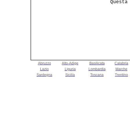
         Questa 
Abruzzo
Alto-Adige
Basilicata
Calabria
Lazio
Liguria
Lombardia
Marche
Sardegna
Sicilia
Toscana
Trentino