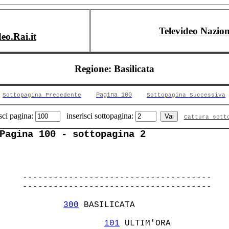
Televideo Nazion
deo.Rai.it
Regione: Basilicata
Pagina 100
Sottopagina Precedente
Sottopagina Successiva
sci pagina:
inserisci sottopagina:
Cattura sott
Pagina 100 - sottopagina 2
  ------------------------------------- 

  ------------------------------------- 

300
 BASILICATA       

101
 ULTIM'ORA         
