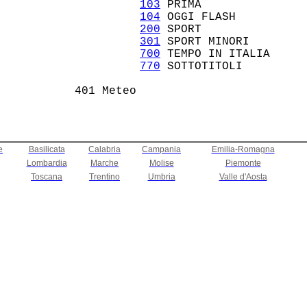
103
 PRIMA             

104
 OGGI FLASH        

200
 SPORT             

301
 SPORT MINORI      

700
 TEMPO IN ITALIA   

770
 SOTTOTITOLI       

e
Basilicata
Calabria
Campania
Emilia-Romagna
Lombardia
Marche
Molise
Piemonte
Toscana
Trentino
Umbria
Valle d'Aosta