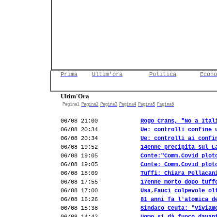
Prima
Ultim'ora
Politica
Econo
Ultim'Ora
Pagina1
Pagina2
Pagina3
Pagina4
Pagina5
Pagina6
06/08 21:00
Rogo Crans, "No a Ital
06/08 20:34
Ue: controlli confine 
06/08 20:34
Ue: controlli ai confi
06/08 19:52
14enne precipita sul L
06/08 19:05
Conte:"Comm.Covid plot
06/08 19:05
Conte: Comm.Covid plot
06/08 18:09
Tuffi: Chiara Pellacan
06/08 17:55
17enne morto dopo tuff
06/08 17:00
Usa,Fauci colpevole ol
06/08 16:26
81 anni fa l'atomica d
06/08 15:38
Sindaco Ceuta: "Viviam