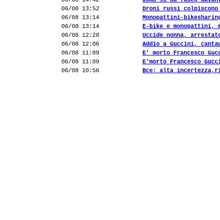
06/08 14:42
Uomo si dà fuoco davan
06/08 13:52
Droni russi colpiscono
06/08 13:14
Monopattini-bikesharin
06/08 13:14
E-bike e monopattini, 
06/08 12:28
Uccide nonna, arrestat
06/08 12:06
Addio a Guccini, canta
06/08 11:09
E' morto Francesco Guc
06/08 11:09
E'morto Francesco Gucc
06/08 10:56
Bce: alta incertezza,r