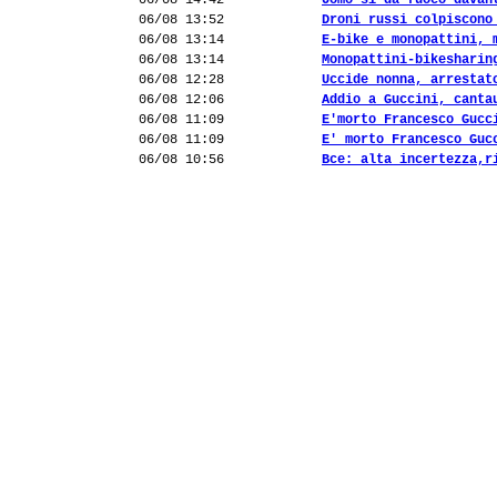
06/08 14:42
Uomo si dà fuoco davan
06/08 13:52
Droni russi colpiscono
06/08 13:14
E-bike e monopattini, 
06/08 13:14
Monopattini-bikesharin
06/08 12:28
Uccide nonna, arrestat
06/08 12:06
Addio a Guccini, canta
06/08 11:09
E'morto Francesco Gucc
06/08 11:09
E' morto Francesco Guc
06/08 10:56
Bce: alta incertezza,r