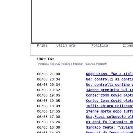
Prima
Ultim'ora
Politica
Econo
Ultim'Ora
Pagina1
Pagina2
Pagina3
Pagina4
Pagina5
Pagina6
06/08 21:00
Rogo Crans, "No a Ital
06/08 20:34
Ue: controlli ai confi
06/08 20:34
Ue: controlli confine 
06/08 19:52
14enne precipita sul L
06/08 19:05
Conte:"Comm.Covid plot
06/08 19:05
Conte: Comm.Covid plot
06/08 18:09
Tuffi: Chiara Pellacan
06/08 17:55
17enne morto dopo tuff
06/08 17:00
Usa,Fauci colpevole ol
06/08 16:26
81 anni fa l'atomica d
06/08 15:38
Sindaco Ceuta: "Viviam