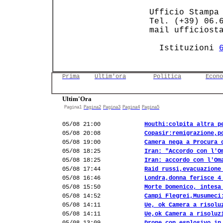
 Ufficio Stampa 
 Tel. (+39) 06.6
 mail ufficiosta
   Istituzioni 
Prima
Ultim'ora
Politica
Econo
Ultim'Ora
Pagina1
Pagina2
Pagina3
Pagina4
Pagina5
05/08 21:00
Houthi:colpita altra p
05/08 20:08
Copasir:remigrazione,p
05/08 19:00
Camera nega a Procura 
05/08 18:25
Iran: "Accordo con l'O
05/08 18:25
Iran: accordo con l'Om
05/08 17:44
Raid russi,evacuazione
05/08 16:46
Londra,donna ferisce 4
05/08 15:50
Morte Domenico, intesa
05/08 14:52
Campi Flegrei,Musumeci
05/08 14:11
Ue, ok Camera a risolu
05/08 14:11
Ue,ok Camera a risoluz