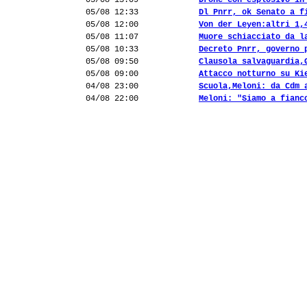
05/08 13:09
Drone con esplosivo in
05/08 12:33
Dl Pnrr, ok Senato a f
05/08 12:00
Von der Leyen:altri 1,
05/08 11:07
Muore schiacciato da l
05/08 10:33
Decreto Pnrr, governo 
05/08 09:50
Clausola salvaguardia,
05/08 09:00
Attacco notturno su Ki
04/08 23:00
Scuola,Meloni: da Cdm 
04/08 22:00
Meloni: "Siamo a fianc