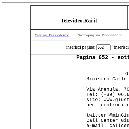
Televideo.Rai.it
Pagina Precedente
Sottopagina Precedente
inserisci pagina:
inserisci
Pagina 652 - sot
             G
 Ministro Carlo 
 Via Arenula, 70
 Tel: (+39) 06.6
 sito: www.giust
 pec: centrocifr
                
 twitter @minGiu
 Call Center Giu
 e-mail: callcen