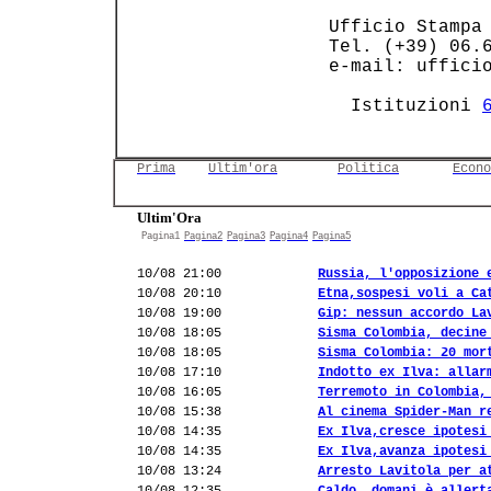
 Ufficio Stampa 
 Tel. (+39) 06.6
 e-mail: ufficio
   Istituzioni 
Prima
Ultim'ora
Politica
Econo
Ultim'Ora
Pagina1
Pagina2
Pagina3
Pagina4
Pagina5
10/08 21:00
Russia, l'opposizione 
10/08 20:10
Etna,sospesi voli a Ca
10/08 19:00
Gip: nessun accordo La
10/08 18:05
Sisma Colombia, decine
10/08 18:05
Sisma Colombia: 20 mor
10/08 17:10
Indotto ex Ilva: allar
10/08 16:05
Terremoto in Colombia,
10/08 15:38
Al cinema Spider-Man r
10/08 14:35
Ex Ilva,cresce ipotesi
10/08 14:35
Ex Ilva,avanza ipotesi
10/08 13:24
Arresto Lavitola per a