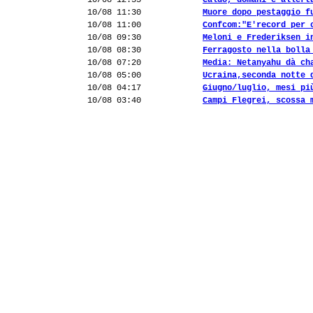
10/08 12:35
Caldo, domani è allert
10/08 11:30
Muore dopo pestaggio f
10/08 11:00
Confcom:"E'record per 
10/08 09:30
Meloni e Frederiksen i
10/08 08:30
Ferragosto nella bolla
10/08 07:20
Media: Netanyahu dà ch
10/08 05:00
Ucraina,seconda notte 
10/08 04:17
Giugno/luglio, mesi pi
10/08 03:40
Campi Flegrei, scossa 