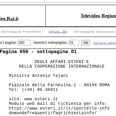
Televideo Region
deo.Rai.it
Pagina 100
Sottopagina Precedente
Sottopagina Successiva
sci pagina:
inserisci sottopagina:
Cattura sott
Pagina 650 - sottopagina 01
           DEGLI AFFARI ESTERI E        

     DELLA COOPERAZIONE INTERNAZIONALE  

 Ministro Antonio Tajani                

 Piazzale della Farnesina,1 - 00194 ROMA

 Tel: (+39) 06.36911                    

 sito: www.esteri.it                    

 Modulo web mail di richiesta per info: 

 https://www.esteri.it/it/sportello-info

 domandefrequenti/faqrichiestainfo/     
