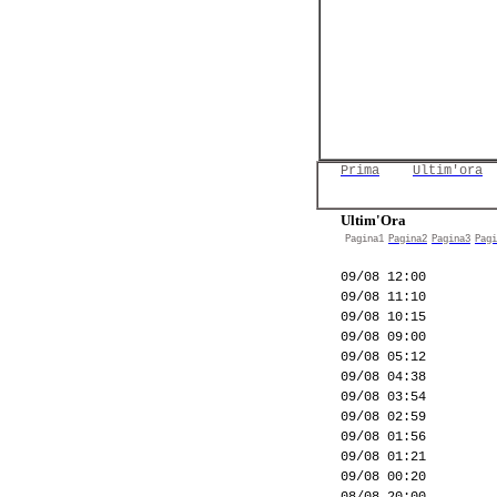
Prima
Ultim'ora
Ultim'Ora
Pagina1
Pagina2
Pagina3
Pagi
09/08 12:00
09/08 11:10
09/08 10:15
09/08 09:00
09/08 05:12
09/08 04:38
09/08 03:54
09/08 02:59
09/08 01:56
09/08 01:21
09/08 00:20