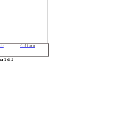
do
Culture
a 1 di 5