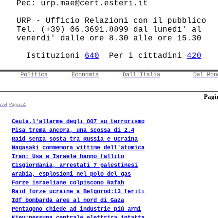
 Pec: urp.mae@cert.esteri.it            

 URP - Ufficio Relazioni con il pubblico

 Tel. (+39) 06.3691.8899 dal lunedi' al 

 venerdi' dalle ore 8.30 alle ore 15.30 

   Istituzioni 
640
  Per i cittadini 
420
Politica
Economia
Dall'Italia
Dal Mon
Pagin
na4
Pagina5
Ceuta,l'allarme degli 007 su terrorismo
Pisa trema ancora, una scossa di 2.4
Raid senza sosta tra Russia e Ucraina
Nagasaki commemora vittime dell'atomica
Iran: Usa e Israele hanno fallito
Cisgiordania, arrestati 7 palestinesi
Arabia, esplosioni nel polo del gas
Forze israeliane colpiscono Rafah
Raid forze ucraine a Belgorod:13 feriti
Idf bombarda aree al nord di Gaza
Pentagono chiede ad industrie più armi